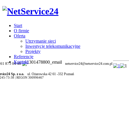
Start
O firmie
Oferta
Utrzymanie sieci
Inwestycje telekomunikacyjne
Projekty
Referencje
Kontakt
61 875 04 48
netservice24@netservice24.com.pl
vice24 Sp. z o.o.
ul. Ożarowska 42 61 -332 Poznań
-245-73-38 | REGON 300996467